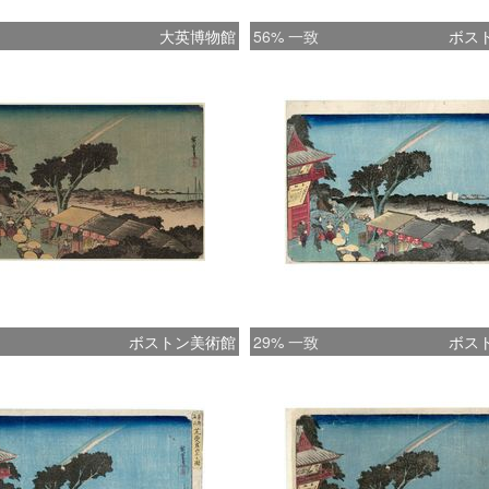
大英博物館
56% 一致
ボス
ボストン美術館
29% 一致
ボス