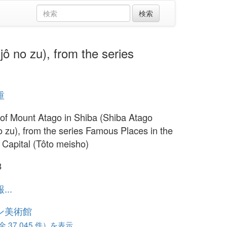
 zu), from the series
重
of Mount Atago in Shiba (Shiba Atago
o zu), from the series Famous Places in the
 Capital (Tôto meisho)
8
..
ン美術館
37,045 件）を表示...