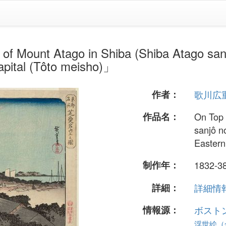
Atago in Shiba (Shiba Atago sanjô no
apital (Tôto meisho)」
作者：
歌川広
作品名：
On Top 
sanjô n
Eastern
制作年：
1832-3
詳細：
詳細情報.
情報源：
ボスト
浮世絵（全 