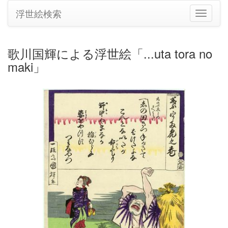
浮世絵検索
ナ
ビ
ゲ
ー
歌川国輝による浮世絵「...uta tora no
シ
maki」
ョ
ン
の
切
り
替
え