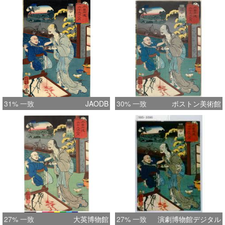
31% 一致
JAODB
30% 一致
ボストン美術館
27% 一致
大英博物館
27% 一致
演劇博物館デジタル