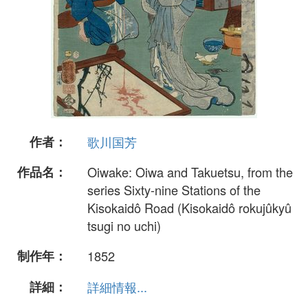
作者：
歌川国芳
作品名：
Oiwake: Oiwa and Takuetsu, from the
series Sixty-nine Stations of the
Kisokaidô Road (Kisokaidô rokujûkyû
tsugi no uchi)
制作年：
1852
詳細：
詳細情報...