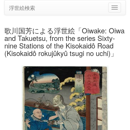
浮世絵検索
ナ
ビ
ゲ
ー
歌川国芳による浮世絵「Oiwake: Oiwa
シ
and Takuetsu, from the series Sixty-
ョ
ン
nine Stations of the Kisokaidô Road
の
(Kisokaidô rokujûkyû tsugi no uchi)」
切
り
替
え