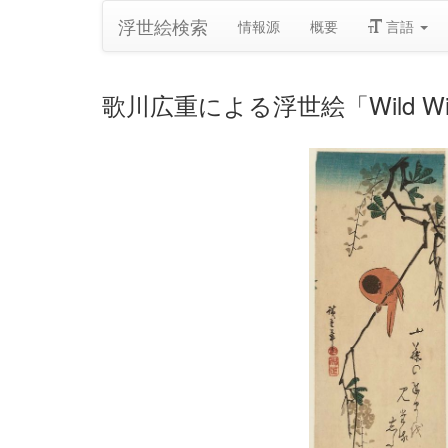
浮世絵検索
情報源
概要
言語
歌川広重による浮世絵「Wild Wister