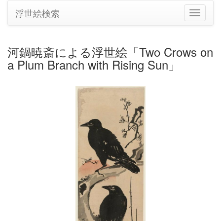
浮世絵検索
ナ
ビ
ゲ
ー
河鍋暁斎による浮世絵「Two Crows on
シ
a Plum Branch with Rising Sun」
ョ
ン
の
切
り
替
え