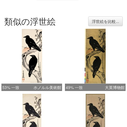
類似の浮世絵
浮世絵を比較...
53% 一致
ホノルル美術館
49% 一致
大英博物館