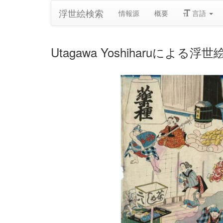
浮世絵検索
情報源
概要
言語
Utagawa Yoshiharuによる浮世絵「T