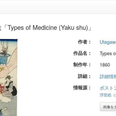
ypes of Medicine (Yaku shu)」
作者：
Utagaw
作品名：
Types o
制作年：
1860
詳細：
詳細情報.
情報源：
ボスト
浮世絵（全 
画像を