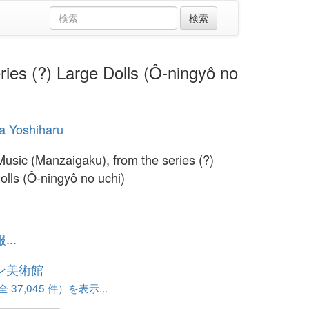
 (?) Large Dolls (Ô-ningyô no
a Yoshiharu
usic (Manzaigaku), from the series (?)
olls (Ô-ningyô no uchi)
..
ン美術館
37,045 件）を表示...