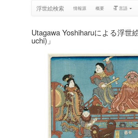
浮世絵検索
情報源
概要
言語
Utagawa Yoshiharuによる浮世絵「Comi
uchi)」