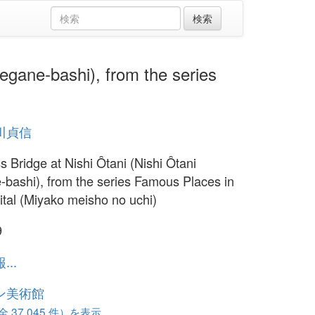
e-bashi), from the series
川貞信
s Bridge at Nishi Ôtani (Nishi Ôtani
bashi), from the series Famous Places in
ital (Miyako meisho no uchi)
9
..
ン美術館
37,045 件）を表示...