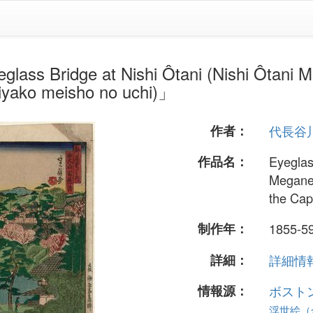
e at Nishi Ôtani (Nishi Ôtani Megan
Miyako meisho no uchi)」
作者：
代長谷
作品名：
Eyeglas
Megane-
the Cap
制作年：
1855-5
詳細：
詳細情報.
情報源：
ボスト
浮世絵（全 