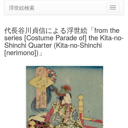
浮世絵検索
ナ
ビ
ゲ
ー
代長谷川貞信による浮世絵「from the
シ
series [Costume Parade of] the Kita-no-
ョ
ン
Shinchi Quarter (Kita-no-Shinchi
の
[nerimono])」
切
り
替
え