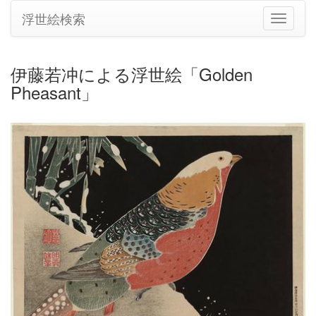
浮世絵検索
ナ
ビ
ゲ
ー
伊藤若冲による浮世絵「Golden
シ
Pheasant」
ョ
ン
の
切
り
替
え