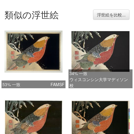
類似の浮世絵
浮世絵を比較...
34% 一致
ウィスコンシン大学マディソン
53% 一致
FAMSF
校