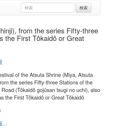
, from the series Fifty-three
s the First Tôkaidô or Great
重
stival of the Atsuta Shrine (Miya, Atsuta
 from the series Fifty-three Stations of the
 Road (Tôkaidô gojûsan tsugi no uchi), also
s the First Tôkaidô or Great Tôkaidô
4
..