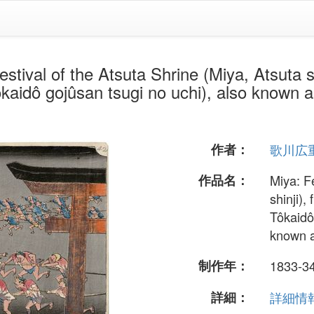
the Atsuta Shrine (Miya, Atsuta shinji)
kaidô gojûsan tsugi no uchi), also known a
作者：
歌川広
作品名：
Miya: Fe
shinji),
Tôkaidô
known a
制作年：
1833-3
詳細：
詳細情報.