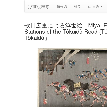
浮世絵検索
情報源
概要
言語
歌川広重による浮世絵「Miya: Festival of 
Stations of the Tôkaidô Road (Tô
Tôkaidô」