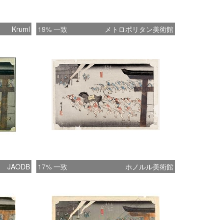
Kruml
19% 一致
メトロポリタン美術館
JAODB
17% 一致
ホノルル美術館