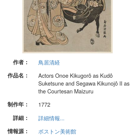
作者：
鳥居清経
作品名：
Actors Onoe Kikugorô as Kudô
Suketsune and Segawa Kikunojô II as
the Courtesan Maizuru
制作年：
1772
詳細：
詳細情報...
情報源：
ボストン美術館