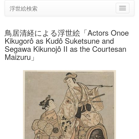
浮世絵検索
ナ
ビ
ゲ
ー
鳥居清経による浮世絵「Actors Onoe
シ
Kikugorô as Kudô Suketsune and
ョ
ン
Segawa Kikunojô II as the Courtesan
の
Maizuru」
切
り
替
え