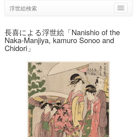
浮世絵検索
ナ
ビ
ゲ
ー
長喜による浮世絵「Nanishio of the
シ
Naka-Manjiya, kamuro Sonoo and
ョ
ン
Chidori」
の
切
り
替
え