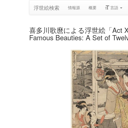
浮世絵検索
情報源
概要
言語
喜多川歌麿による浮世絵「Act XI (Jûichi
Famous Beauties: A Set of Twelv