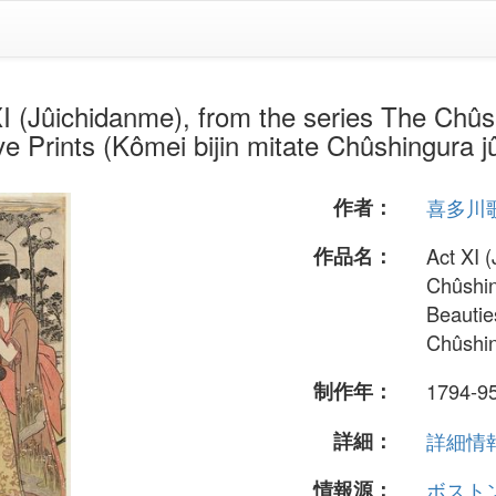
danme), from the series The Chûshi
e Prints (Kômei bijin mitate Chûshingura j
作者：
喜多川
作品名：
Act XI 
Chûshi
Beautie
Chûshin
制作年：
1794-9
詳細：
詳細情報.
情報源：
ボスト