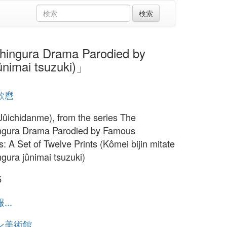
ngura Drama Parodied by
ûnimai tsuzuki)」
歌麿
(Jûichidanme), from the series The
ngura Drama Parodied by Famous
s: A Set of Twelve Prints (Kômei bijin mitate
gura jûnimai tsuzuki)
5
..
ン美術館