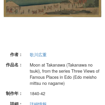
作者：
歌川広重
作品名：
Moon at Takanawa (Takanawa no
tsuki), from the series Three Views of
Famous Places in Edo (Edo meisho
mittsu no nagame)
制作年：
1840-42
詳細：
詳細情報...