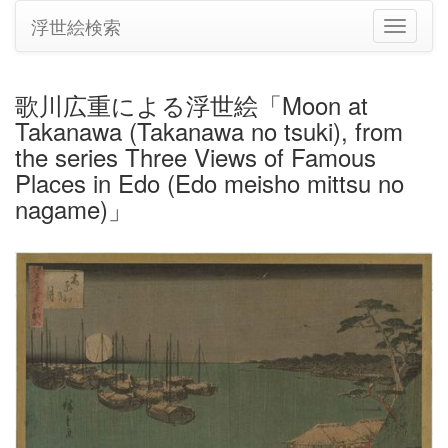
浮世絵検索
ナ
ビ
ゲ
ー
歌川広重による浮世絵「Moon at
シ
Takanawa (Takanawa no tsuki), from
ョ
ン
the series Three Views of Famous
の
Places in Edo (Edo meisho mittsu no
切
nagame)」
り
替
え