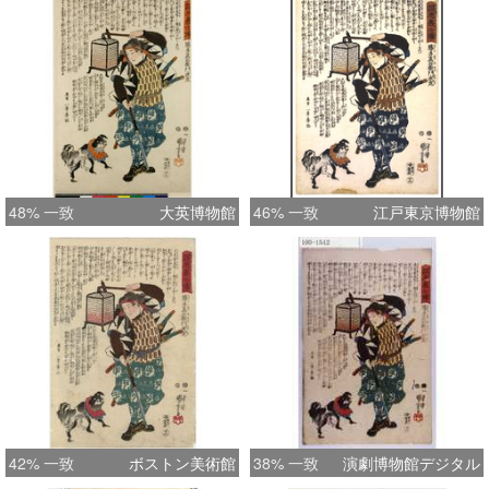
48% 一致
大英博物館
46% 一致
江戸東京博物館
42% 一致
ボストン美術館
38% 一致
演劇博物館デジタル