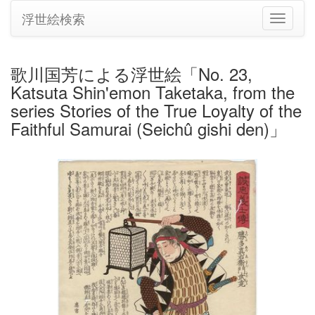
浮世絵検索
ナ
ビ
ゲ
ー
歌川国芳による浮世絵「No. 23,
シ
Katsuta Shin'emon Taketaka, from the
ョ
ン
series Stories of the True Loyalty of the
の
Faithful Samurai (Seichû gishi den)」
切
り
替
え