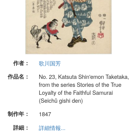
作者：
歌川国芳
作品名：
No. 23, Katsuta Shin'emon Taketaka,
from the series Stories of the True
Loyalty of the Faithful Samurai
(Seichû gishi den)
制作年：
1847
詳細：
詳細情報...