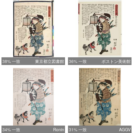
38% 一致
東京都立図書館
36% 一致
ボストン美術館
34% 一致
Ronin
31% 一致
AGGV