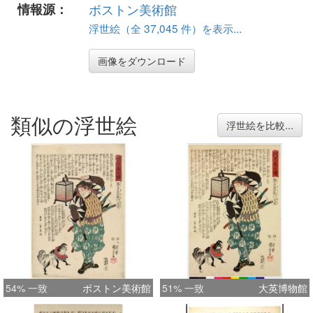
情報源：
ボストン美術館
浮世絵（全 37,045 件）を表示...
画像をダウンロード
類似の浮世絵
浮世絵を比較...
54% 一致
ボストン美術館
51% 一致
大英博物館