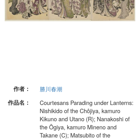
作者：
勝川春潮
作品名：
Courtesans Parading under Lanterns:
Nishikido of the Chôjiya, kamuro
Kikuno and Utano (R); Nanakoshi of
the Ôgiya, kamuro Mineno and
Takane (C); Matsubito of the