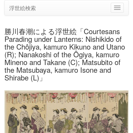
浮世絵検索
ナ
ビ
ゲ
ー
勝川春潮による浮世絵「Courtesans
シ
Parading under Lanterns: Nishikido of
ョ
ン
the Chôjiya, kamuro Kikuno and Utano
の
(R); Nanakoshi of the Ôgiya, kamuro
切
Mineno and Takane (C); Matsubito of
り
the Matsubaya, kamuro Isone and
替
え
Shirabe (L)」