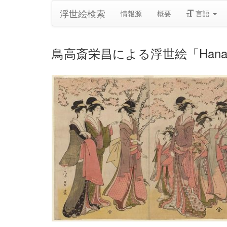
浮世絵検索
情報源
概要
言語
鳥高斎栄昌による浮世絵「Hanaôgi of th