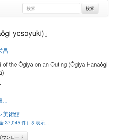
gi yosoyuki)」
栄昌
 of the Ôgiya on an Outing (Ôgiya Hanaôgi
i)
7
..
ン美術館
37,045 件）を表示...
ダウンロード