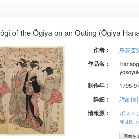
e Ôgiya on an Outing (Ôgiya Hanaô
作者：
鳥高斎
作品名：
Hanaôgi
yosoyuk
制作年：
1795-9
詳細：
詳細情報.
情報源：
ボスト
浮世絵（全 
画像を