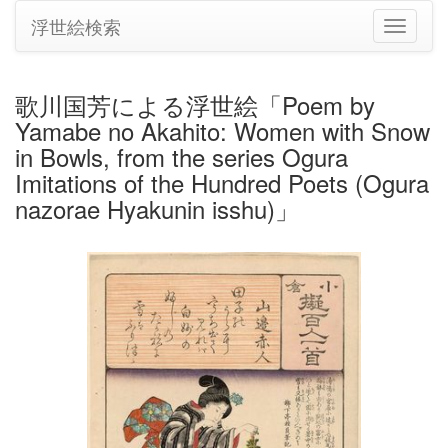
浮世絵検索
ナ
ビ
ゲ
ー
歌川国芳による浮世絵「Poem by
シ
Yamabe no Akahito: Women with Snow
ョ
ン
in Bowls, from the series Ogura
の
Imitations of the Hundred Poets (Ogura
切
nazorae Hyakunin isshu)」
り
替
え