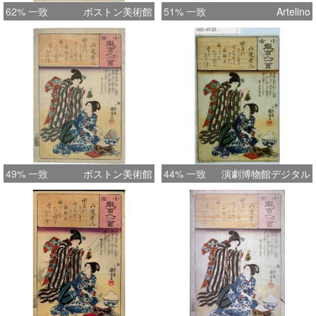
62% 一致
ボストン美術館
51% 一致
Artelino
49% 一致
ボストン美術館
44% 一致
演劇博物館デジタル