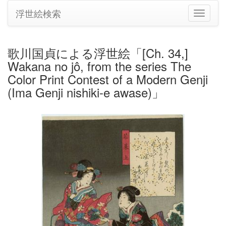
浮世絵検索
ナ
ビ
ゲ
ー
歌川国貞による浮世絵「[Ch. 34,]
シ
Wakana no jô, from the series The
ョ
ン
Color Print Contest of a Modern Genji
の
(Ima Genji nishiki-e awase)」
切
り
替
え