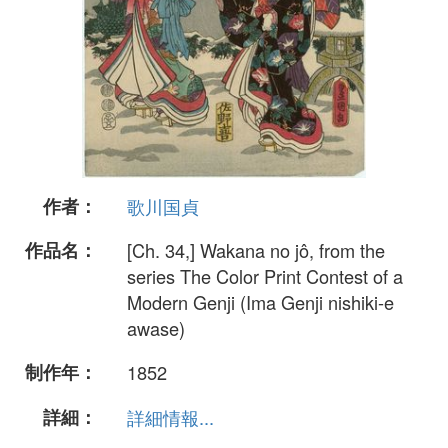
作者：
歌川国貞
作品名：
[Ch. 34,] Wakana no jô, from the
series The Color Print Contest of a
Modern Genji (Ima Genji nishiki-e
awase)
制作年：
1852
詳細：
詳細情報...