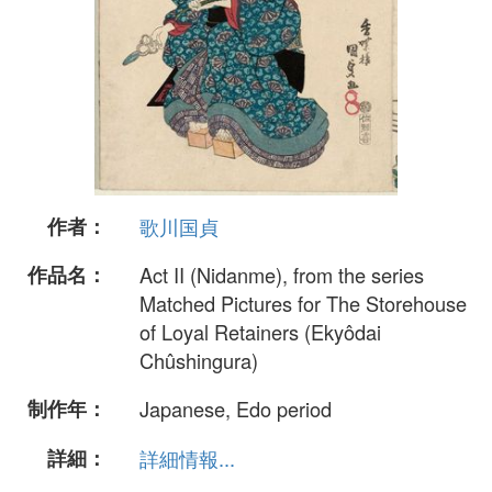
作者：
歌川国貞
作品名：
Act II (Nidanme), from the series
Matched Pictures for The Storehouse
of Loyal Retainers (Ekyôdai
Chûshingura)
制作年：
Japanese, Edo period
詳細：
詳細情報...