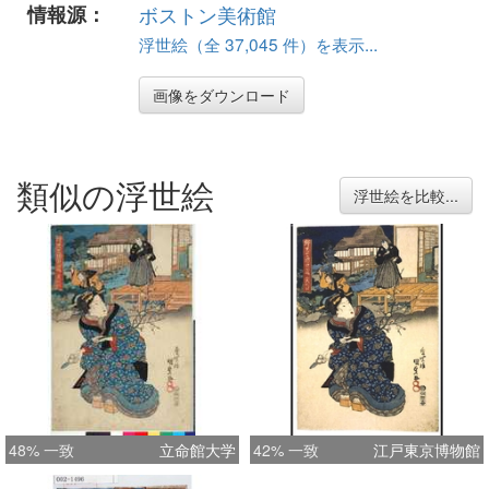
情報源：
ボストン美術館
浮世絵（全 37,045 件）を表示...
画像をダウンロード
類似の浮世絵
浮世絵を比較...
48% 一致
立命館大学
42% 一致
江戸東京博物館