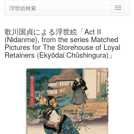
浮世絵検索
ナ
ビ
ゲ
ー
歌川国貞による浮世絵「Act II
シ
(Nidanme), from the series Matched
ョ
ン
Pictures for The Storehouse of Loyal
の
Retainers (Ekyôdai Chûshingura)」
切
り
替
え