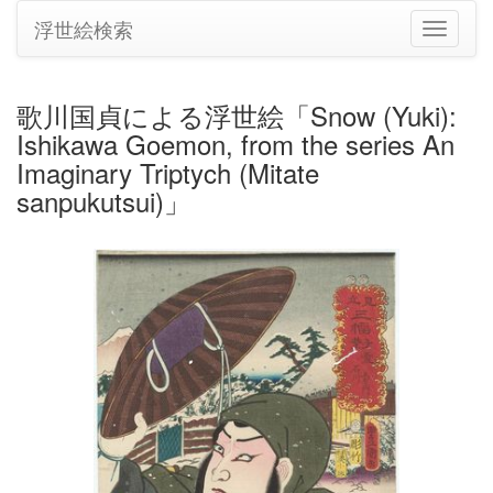
浮世絵検索
ナ
ビ
ゲ
ー
歌川国貞による浮世絵「Snow (Yuki):
シ
Ishikawa Goemon, from the series An
ョ
ン
Imaginary Triptych (Mitate
の
sanpukutsui)」
切
り
替
え