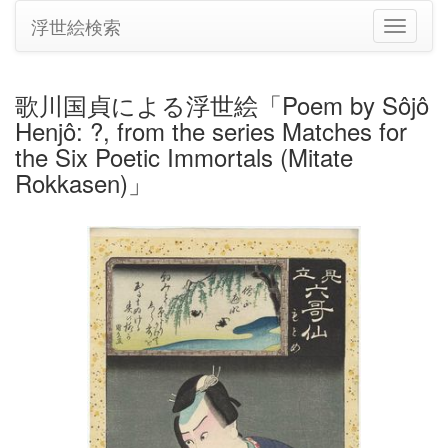
浮世絵検索
ナ
ビ
ゲ
ー
歌川国貞による浮世絵「Poem by Sôjô
シ
Henjô: ?, from the series Matches for
ョ
ン
the Six Poetic Immortals (Mitate
の
Rokkasen)」
切
り
替
え