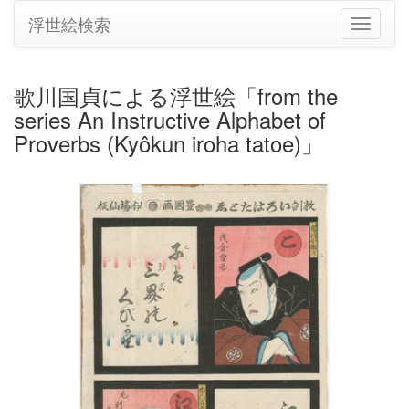
浮世絵検索
ナ
ビ
ゲ
ー
歌川国貞による浮世絵「from the
シ
series An Instructive Alphabet of
ョ
ン
Proverbs (Kyôkun iroha tatoe)」
の
切
り
替
え