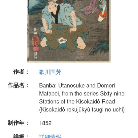
作者：
歌川国芳
作品名：
Banba: Utanosuke and Domori
Matabei, from the series Sixty-nine
Stations of the Kisokaidô Road
(Kisokaidô rokujûkyû tsugi no uchi)
制作年：
1852
詳細：
詳細情報...