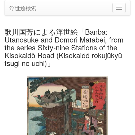
浮世絵検索
ナ
ビ
ゲ
ー
歌川国芳による浮世絵「Banba:
シ
Utanosuke and Domori Matabei, from
ョ
ン
the series Sixty-nine Stations of the
の
Kisokaidô Road (Kisokaidô rokujûkyû
切
tsugi no uchi)」
り
替
え