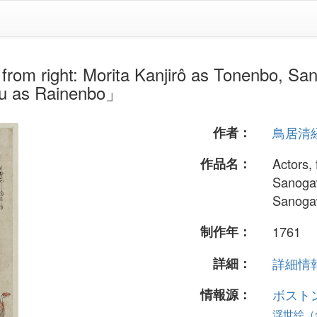
ht: Morita Kanjirô as Tonenbo, Sano
u as Rainenbo」
作者：
鳥居清
作品名：
Actors, 
Sanoga
Sanoga
制作年：
1761
詳細：
詳細情報.
情報源：
ボスト
浮世絵（全 