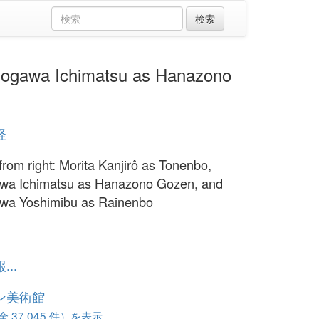
gawa Ichimatsu as Hanazono
経
from right: Morita Kanjirô as Tonenbo,
wa Ichimatsu as Hanazono Gozen, and
wa Yoshimibu as Rainenbo
..
ン美術館
37,045 件）を表示...