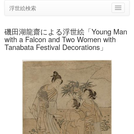
浮世絵検索
ナ
ビ
ゲ
ー
磯田湖龍齋による浮世絵「Young Man
シ
with a Falcon and Two Women with
ョ
ン
Tanabata Festival Decorations」
の
切
り
替
え