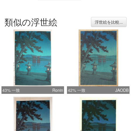
類似の浮世絵
浮世絵を比較...
43% 一致
Ronin
42% 一致
JAODB