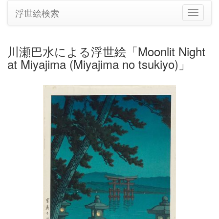
浮世絵検索
ナ
ビ
ゲ
ー
川瀬巴水による浮世絵「Moonlit Night
シ
at Miyajima (Miyajima no tsukiyo)」
ョ
ン
の
切
り
替
え