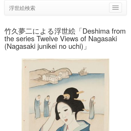
浮世絵検索
ナ
ビ
ゲ
ー
竹久夢二による浮世絵「Deshima from
シ
the series Twelve Views of Nagasaki
ョ
ン
(Nagasaki junikei no uchi)」
の
切
り
替
え