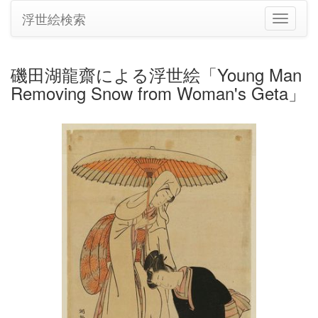
浮世絵検索
ナ
ビ
ゲ
ー
磯田湖龍齋による浮世絵「Young Man
シ
Removing Snow from Woman's Geta」
ョ
ン
の
切
り
替
え