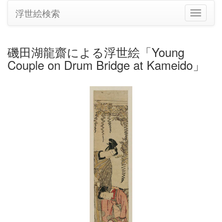
浮世絵検索
ナ
ビ
ゲ
ー
磯田湖龍齋による浮世絵「Young
シ
Couple on Drum Bridge at Kameido」
ョ
ン
の
切
り
替
え