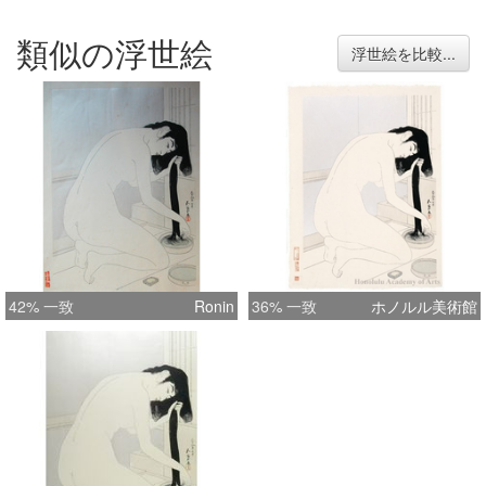
類似の浮世絵
浮世絵を比較...
42% 一致
Ronin
36% 一致
ホノルル美術館