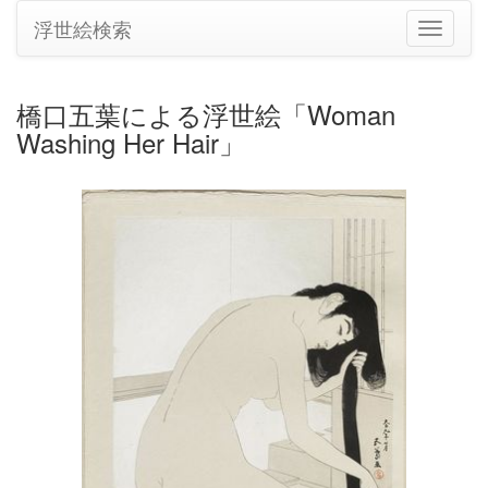
浮世絵検索
ナ
ビ
ゲ
ー
橋口五葉による浮世絵「Woman
シ
Washing Her Hair」
ョ
ン
の
切
り
替
え