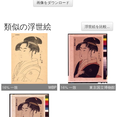
画像をダウンロード
類似の浮世絵
浮世絵を比較...
16% 一致
WBP
16% 一致
東京国立博物館