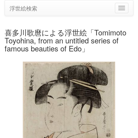
浮世絵検索
ナ
ビ
ゲ
ー
喜多川歌麿による浮世絵「Tomimoto
シ
Toyohina, from an untitled series of
ョ
ン
famous beauties of Edo」
の
切
り
替
え