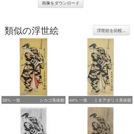
画像をダウンロード
類似の浮世絵
浮世絵を比較...
56% 一致
シカゴ美術館
44% 一致
ミネアポリス美術館