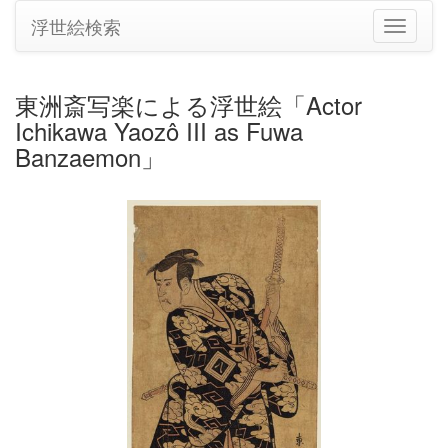
浮世絵検索
ナ
ビ
ゲ
ー
東洲斎写楽による浮世絵「Actor
シ
Ichikawa Yaozô III as Fuwa
ョ
ン
Banzaemon」
の
切
り
替
え