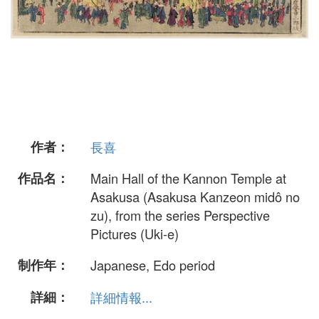
作者：
長喜
作品名：
Main Hall of the Kannon Temple at
Asakusa (Asakusa Kanzeon midô no
zu), from the series Perspective
Pictures (Uki-e)
制作年：
Japanese, Edo period
詳細：
詳細情報...