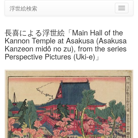
浮世絵検索
ナ
ビ
ゲ
ー
長喜による浮世絵「Main Hall of the
シ
Kannon Temple at Asakusa (Asakusa
ョ
ン
Kanzeon midô no zu), from the series
の
Perspective Pictures (Uki-e)」
切
り
替
え