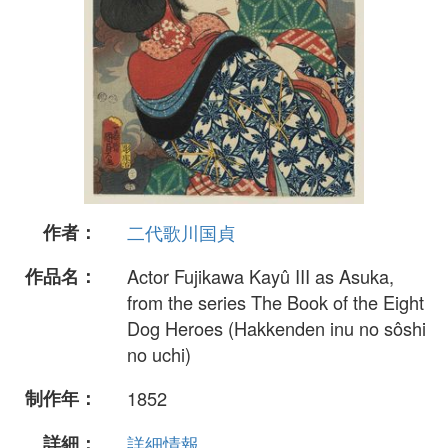
作者：
二代歌川国貞
作品名：
Actor Fujikawa Kayû III as Asuka,
from the series The Book of the Eight
Dog Heroes (Hakkenden inu no sôshi
no uchi)
制作年：
1852
詳細：
詳細情報...