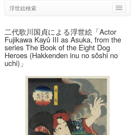
浮世絵検索
ナ
ビ
ゲ
ー
二代歌川国貞による浮世絵「Actor
シ
Fujikawa Kayû III as Asuka, from the
ョ
ン
series The Book of the Eight Dog
の
Heroes (Hakkenden inu no sôshi no
切
uchi)」
り
替
え