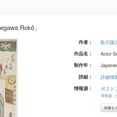
awa Rokô」
作者：
歌川国
作品名：
Actor 
制作年：
Japanes
詳細：
詳細情報.
情報源：
ボスト
浮世絵（全 
画像を