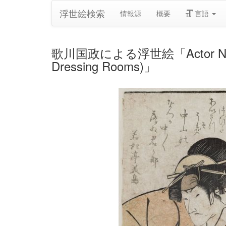
浮世絵検索
情報源
概要
言語
歌川国政による浮世絵「Actor Nakayama 
Dressing Rooms)」