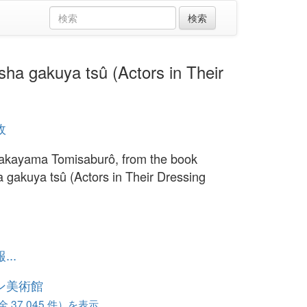
akuya tsû (Actors in Their
政
akayama Tomisaburô, from the book
 gakuya tsû (Actors in Their Dressing
)
..
ン美術館
37,045 件）を表示...