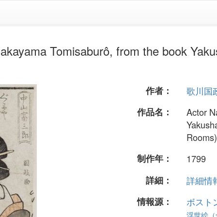
Tomisaburô, from the book Yakusha g
作者：
歌川国
作品名：
Actor N
Yakusha
Rooms
制作年：
1799
詳細：
詳細情報.
情報源：
ボスト
浮世絵（全 