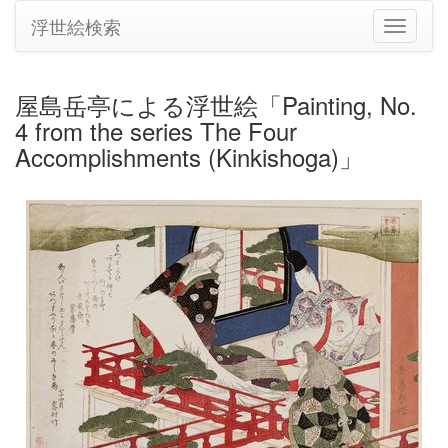
浮世絵検索
ナ
ビ
ゲ
ー
屋島岳亭による浮世絵「Painting, No.
シ
4 from the series The Four
ョ
ン
Accomplishments (Kinkishoga)」
の
切
り
替
え