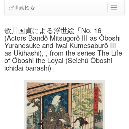
浮世絵検索
ナ
ビ
ゲ
ー
歌川国貞による浮世絵「No. 16
シ
(Actors Bandô Mitsugorô III as Ôboshi
ョ
ン
Yuranosuke and Iwai Kumesaburô III
の
as Ukihashi), , from the series The Life
切
of Ôboshi the Loyal (Seichû Ôboshi
り
ichidai banashi)」
替
え