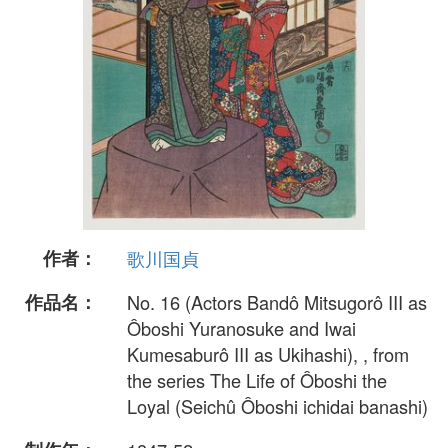
作者：
歌川国貞
作品名：
No. 16 (Actors Bandô Mitsugorô III as
Ôboshi Yuranosuke and Iwai
Kumesaburô III as Ukihashi), , from
the series The Life of Ôboshi the
Loyal (Seichû Ôboshi ichidai banashi)