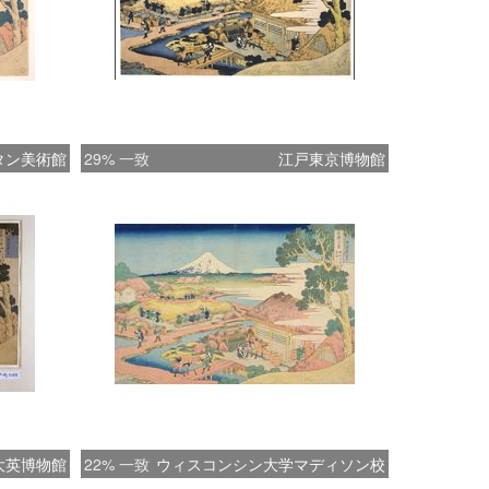
タン美術館
29% 一致
江戸東京博物館
大英博物館
22% 一致
ウィスコンシン大学マディソン校