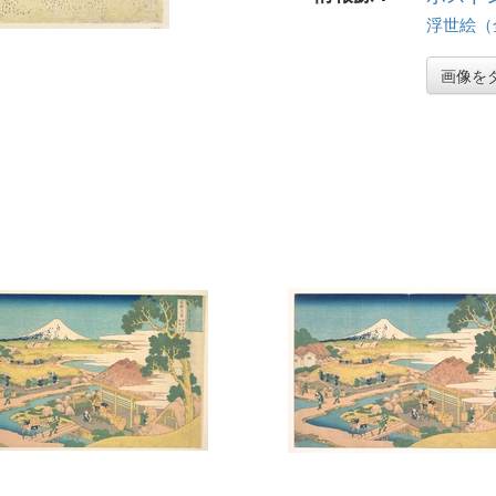
浮世絵（全 
画像を