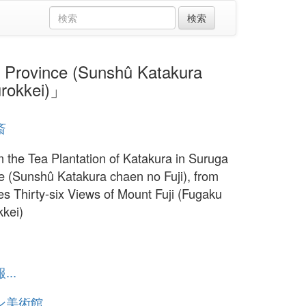
rovince (Sunshû Katakura
jûrokkei)」
斎
om the Tea Plantation of Katakura in Suruga
e (Sunshû Katakura chaen no Fuji), from
ies Thirty-six Views of Mount Fuji (Fugaku
kkei)
1
..
ン美術館