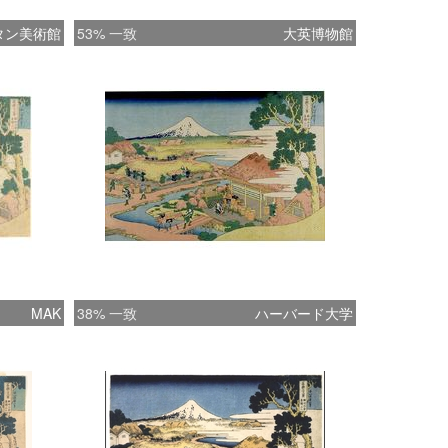
タン美術館
53% 一致
大英博物館
MAK
38% 一致
ハーバード大学