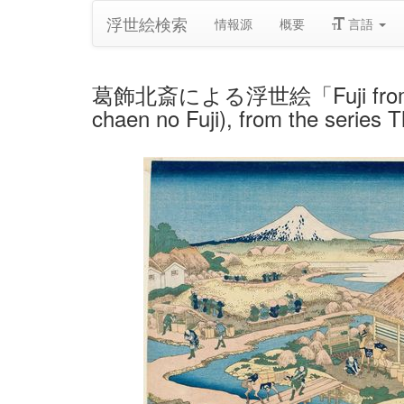
浮世絵検索
情報源
概要
言語
葛飾北斎による浮世絵「Fuji from the Te
chaen no Fuji), from the series 