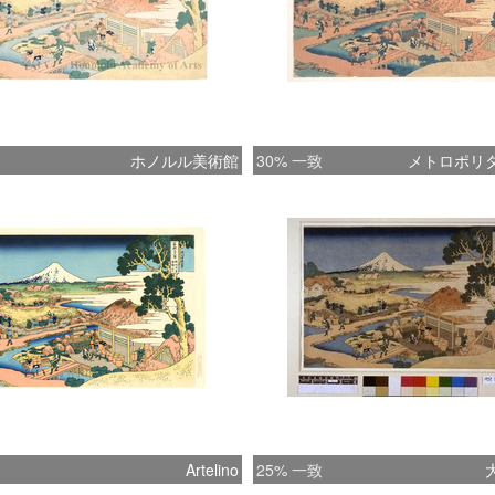
ホノルル美術館
30% 一致
メトロポリ
Artelino
25% 一致