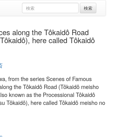
along the Tôkaidô Road
Tôkaidô), here called Tôkaidô
斎
, from the series Scenes of Famous
along the Tôkaidô Road (Tôkaidô meisho
 also known as the Processional Tôkaidô
su Tôkaidô), here called Tôkaidô meisho no