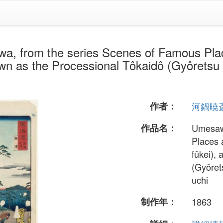
he series Scenes of Famous Places 
own as the Processional Tôkaidô (Gyôretsu 
作者：
河鍋暁
作品名：
Umesawa
Places 
fûkei),
(Gyôret
uchi
制作年：
1863