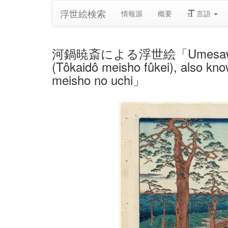
浮世絵検索
情報源
概要
言語
河鍋暁斎による浮世絵「Umesawa, from t
(Tôkaidô meisho fûkei), also kn
meisho no uchi」