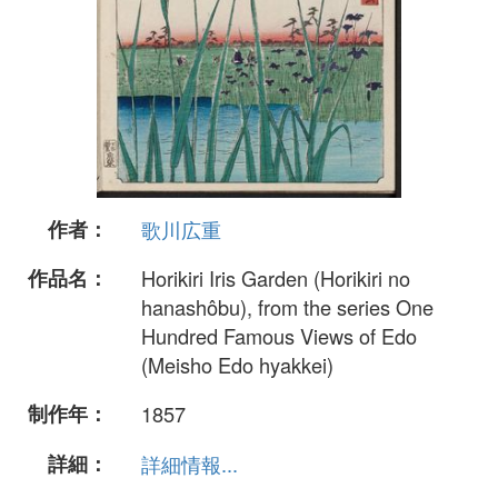
作者：
歌川広重
作品名：
Horikiri Iris Garden (Horikiri no
hanashôbu), from the series One
Hundred Famous Views of Edo
(Meisho Edo hyakkei)
制作年：
1857
詳細：
詳細情報...