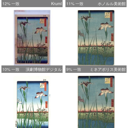
12% 一致
Kruml
11% 一致
ホノルル美術館
10% 一致
演劇博物館デジタル
9% 一致
ミネアポリス美術館