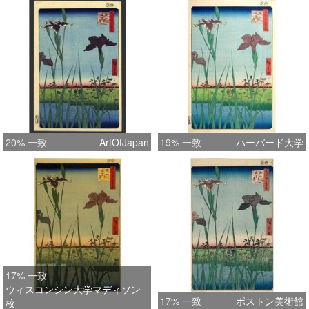
20% 一致
ArtOfJapan
19% 一致
ハーバード大学
17% 一致
ウィスコンシン大学マディソン
17% 一致
ボストン美術館
校