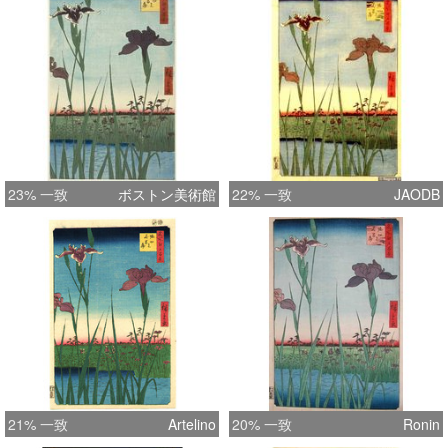
23% 一致
ボストン美術館
22% 一致
JAODB
21% 一致
Artelino
20% 一致
Ronin