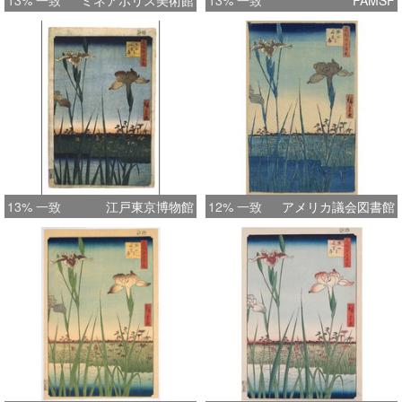
13% 一致
ミネアポリス美術館
13% 一致
FAMSF
13% 一致
江戸東京博物館
12% 一致
アメリカ議会図書館