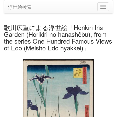
浮世絵検索
ナ
ビ
ゲ
ー
歌川広重による浮世絵「Horikiri Iris
シ
Garden (Horikiri no hanashôbu), from
ョ
ン
the series One Hundred Famous Views
の
of Edo (Meisho Edo hyakkei)」
切
り
替
え