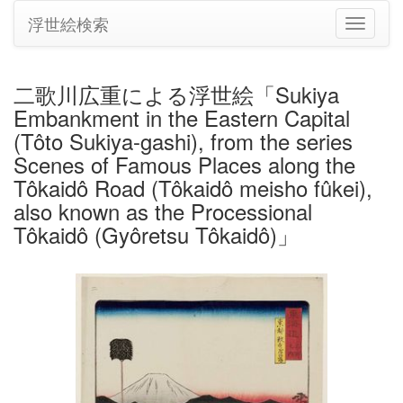
浮世絵検索
ナ
ビ
ゲ
ー
二歌川広重による浮世絵「Sukiya
シ
Embankment in the Eastern Capital
ョ
ン
(Tôto Sukiya-gashi), from the series
の
Scenes of Famous Places along the
切
Tôkaidô Road (Tôkaidô meisho fûkei),
り
also known as the Processional
替
え
Tôkaidô (Gyôretsu Tôkaidô)」