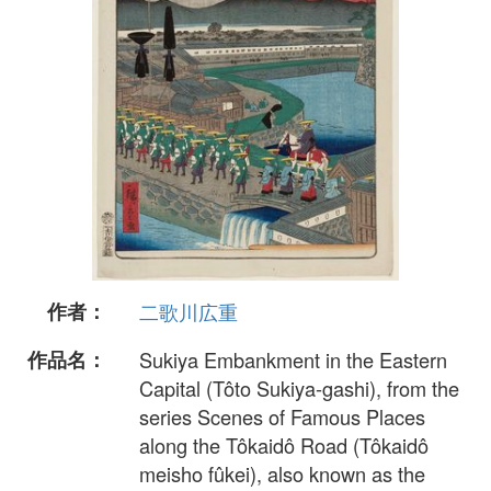
作者：
二歌川広重
作品名：
Sukiya Embankment in the Eastern
Capital (Tôto Sukiya-gashi), from the
series Scenes of Famous Places
along the Tôkaidô Road (Tôkaidô
meisho fûkei), also known as the