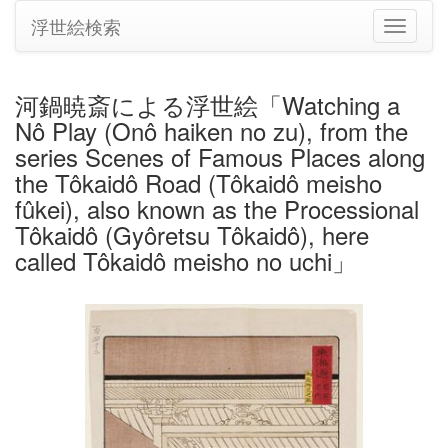
浮世絵検索
ナ
ビ
ゲ
ー
河鍋暁斎による浮世絵「Watching a
シ
Nô Play (Onô haiken no zu), from the
ョ
ン
series Scenes of Famous Places along
の
the Tôkaidô Road (Tôkaidô meisho
切
fûkei), also known as the Processional
り
Tôkaidô (Gyôretsu Tôkaidô), here
替
え
called Tôkaidô meisho no uchi」