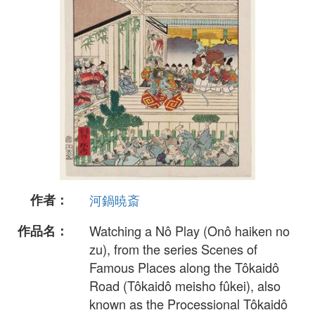
作者：
河鍋暁斎
作品名：
Watching a Nô Play (Onô haiken no
zu), from the series Scenes of
Famous Places along the Tôkaidô
Road (Tôkaidô meisho fûkei), also
known as the Processional Tôkaidô