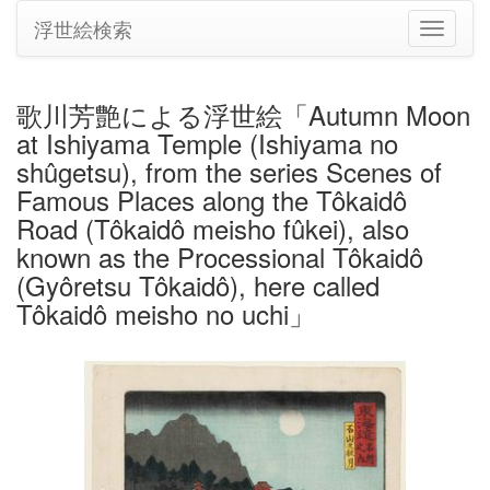
浮世絵検索
ナ
ビ
ゲ
ー
歌川芳艶による浮世絵「Autumn Moon
シ
at Ishiyama Temple (Ishiyama no
ョ
ン
shûgetsu), from the series Scenes of
の
Famous Places along the Tôkaidô
切
Road (Tôkaidô meisho fûkei), also
り
known as the Processional Tôkaidô
替
え
(Gyôretsu Tôkaidô), here called
Tôkaidô meisho no uchi」