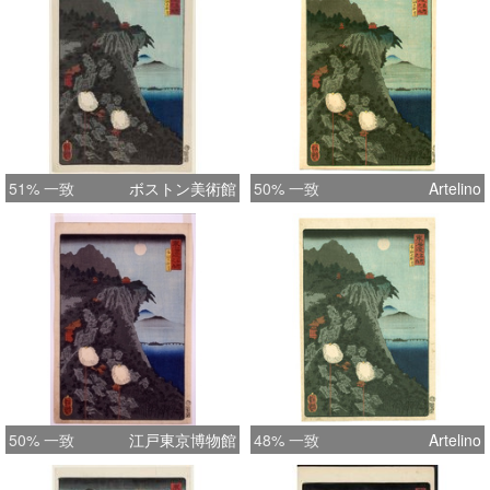
51% 一致
ボストン美術館
50% 一致
Artelino
50% 一致
江戸東京博物館
48% 一致
Artelino