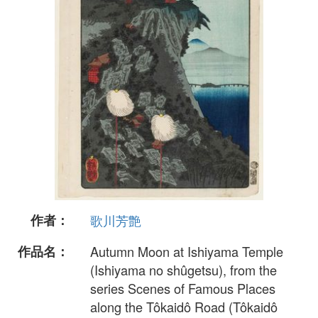
作者：
歌川芳艶
作品名：
Autumn Moon at Ishiyama Temple
(Ishiyama no shûgetsu), from the
series Scenes of Famous Places
along the Tôkaidô Road (Tôkaidô