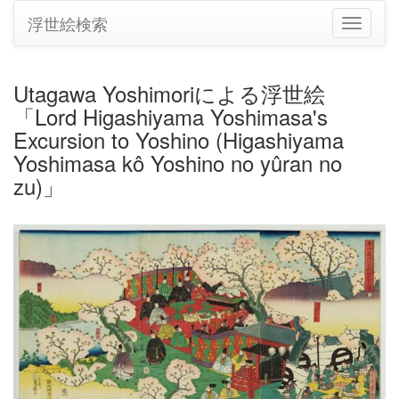
浮世絵検索
ナ
ビ
ゲ
ー
Utagawa Yoshimoriによる浮世絵
シ
「Lord Higashiyama Yoshimasa's
ョ
ン
Excursion to Yoshino (Higashiyama
の
Yoshimasa kô Yoshino no yûran no
切
zu)」
り
替
え