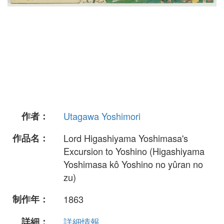
作者：
Utagawa Yoshimori
作品名：
Lord Higashiyama Yoshimasa's
Excursion to Yoshino (Higashiyama
Yoshimasa kô Yoshino no yûran no
zu)
制作年：
1863
詳細：
詳細情報...