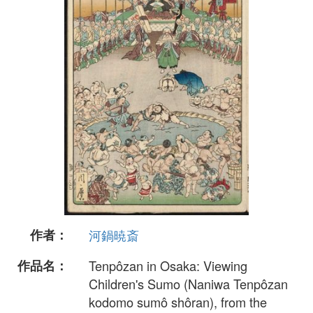
作者：
河鍋暁斎
作品名：
Tenpôzan in Osaka: Viewing
Children's Sumo (Naniwa Tenpôzan
kodomo sumô shôran), from the