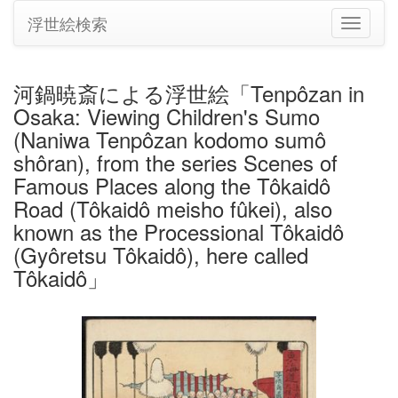
浮世絵検索
ナ
ビ
ゲ
ー
河鍋暁斎による浮世絵「Tenpôzan in
シ
Osaka: Viewing Children's Sumo
ョ
ン
(Naniwa Tenpôzan kodomo sumô
の
shôran), from the series Scenes of
切
Famous Places along the Tôkaidô
り
Road (Tôkaidô meisho fûkei), also
替
え
known as the Processional Tôkaidô
(Gyôretsu Tôkaidô), here called
Tôkaidô」