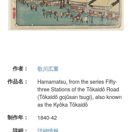
作者：
歌川広重
作品名：
Hamamatsu, from the series Fifty-
three Stations of the Tôkaidô Road
(Tôkaidô gojûsan tsugi), also known
as the Kyôka Tôkaidô
制作年：
1840-42
詳細：
詳細情報...