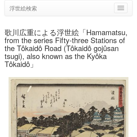
浮世絵検索
ナ
ビ
ゲ
ー
歌川広重による浮世絵「Hamamatsu,
シ
from the series Fifty-three Stations of
ョ
ン
the Tôkaidô Road (Tôkaidô gojûsan
の
tsugi), also known as the Kyôka
切
Tôkaidô」
り
替
え