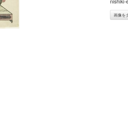
nishiki-
画像を