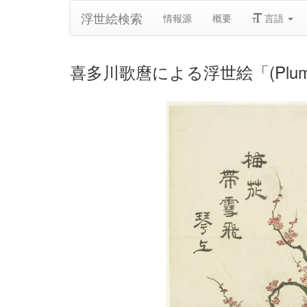
浮世絵検索
情報源
概要
言語
喜多川歌麿による浮世絵「(Plum Flo