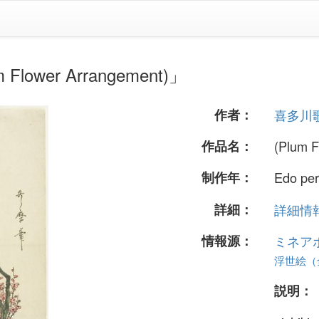
wer Arrangement)」
作者：
喜多川
作品名：
(Plum F
制作年：
Edo per
詳細：
詳細情報.
情報源：
ミネア
浮世絵（全
説明：